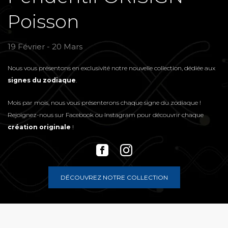
Poisson
19 Février - 20 Mars
Nous vous présentons en exclusivité notre nouvelle collection, dédiée aux
signes du zodiaque
.
Mois par mois, nous vous présenterons chaque signe du zodiaque !
Rejoignez-nous sur
Facebook
ou
Instagram
pour découvrir chaque
création originale
!
DÉCOUVREZ NOTRE COLLECTION