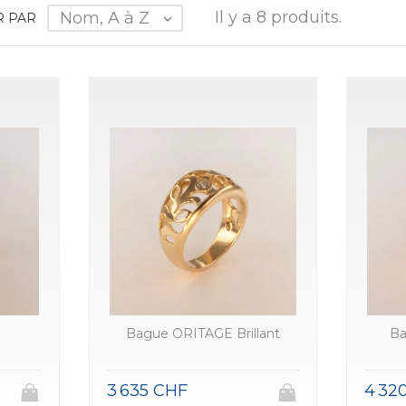
Il y a 8 produits.
Nom, A à Z
R PAR

Bague ORITAGE Brillant
Ba
3 635 CHF
4 32