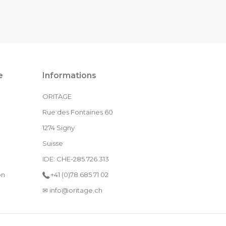
e
Informations
ORITAGE
Rue des Fontaines 60
1274 Signy
Suisse
IDE: CHE-285.726.313
on
+41 (0)78 685 71 02
✉ info@oritage.ch