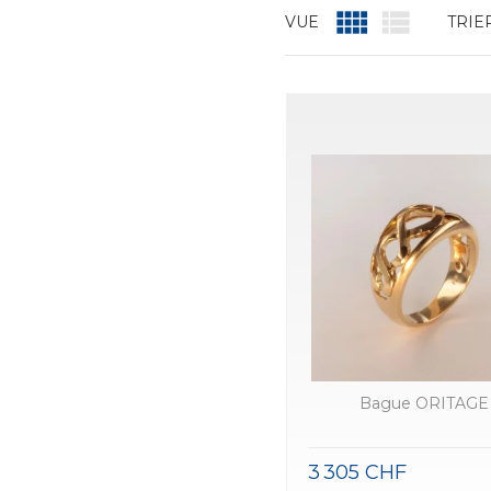


VUE
TRIE
Bague ORITAGE
3 305 CHF