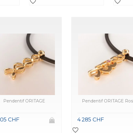
favorite_border
favorite_border
Pendentif ORITAGE
Pendentif ORITAGE Ro
305 CHF
4 285 CHF
favorite_border