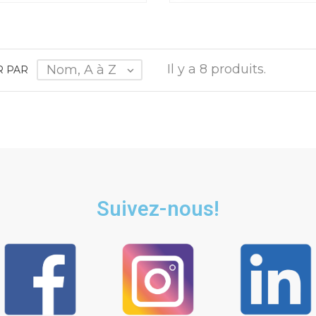
Il y a 8 produits.
Nom, A à Z
R PAR

Suivez-nous!