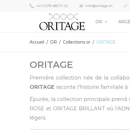
+41 (0)78 685 71 02
info@oritage.ch


OR
ARG
Accueil
OR
Collections or
ORITAGE
ORITAGE
Première collection née de la collabor
ORITAGE
raconte l'histoire familiale à 
Épurée, la collection principale prend 
ROSE et ORITAGE BRILLANT où l'ADN éc
légers.