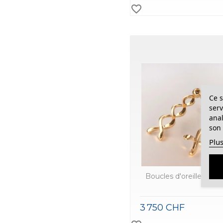
favorite_border
Ce s
serv
anal
son 
Plus
Boucles d'oreilles OR
3 750 CHF