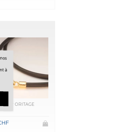
 nos
nt à
Collier ORITAGE
CHF