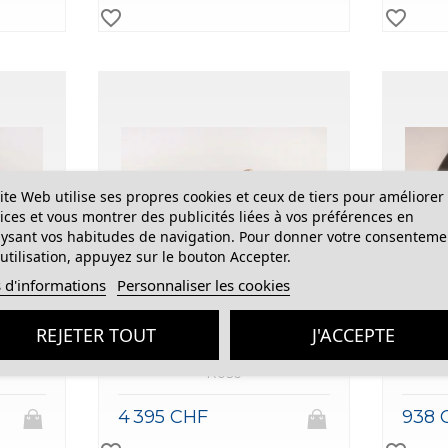
favorite_border
favorite_border
ite Web utilise ses propres cookies et ceux de tiers pour améliorer
ices et vous montrer des publicités liées à vos préférences en
ysant vos habitudes de navigation. Pour donner votre consenteme
utilisation, appuyez sur le bouton Accepter.
 d'informations
Personnaliser les cookies
REJETER TOUT
J'ACCEPTE
ITAGE
Boucles d'oreilles ORITAGE
Rose
4 395 CHF
938 