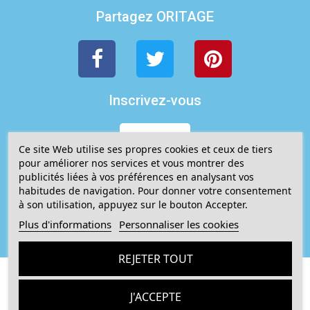
Partagez ORITAGE
Inscrivez-vous
ICI
Ce site Web utilise ses propres cookies et ceux de tiers
pour améliorer nos services et vous montrer des
publicités liées à vos préférences en analysant vos
Ajoutez à la liste des souhaits
habitudes de navigation. Pour donner votre consentement
à son utilisation, appuyez sur le bouton Accepter.
Plus d'informations
Personnaliser les cookies
REJETER TOUT
Description
Détails du produit
Livraison
Co
J'ACCEPTE