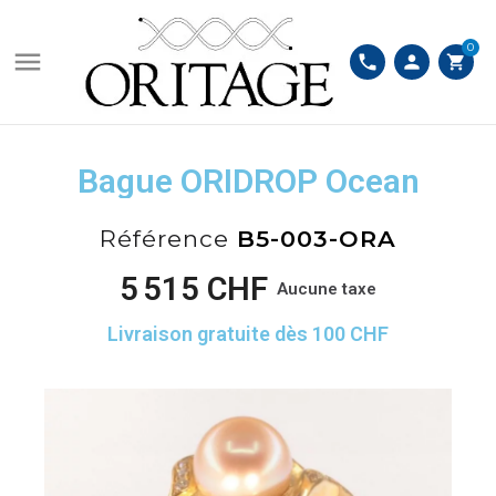
0

phone
person
shopping_cart
Bague ORIDROP Ocean
Référence
B5-003-ORA
5 515 CHF
Aucune taxe
Livraison gratuite dès 100 CHF