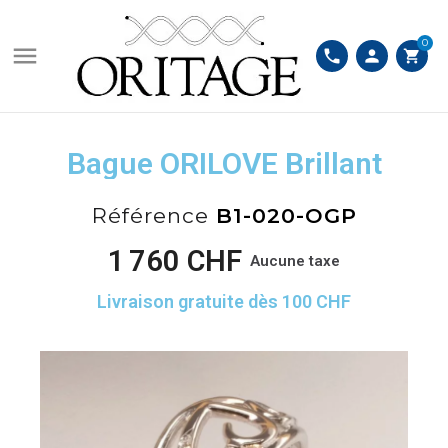
0

phone
person
shopping_cart
Bague ORILOVE Brillant
Référence
B1-020-OGP
1 760 CHF
Aucune taxe
Livraison gratuite dès 100 CHF