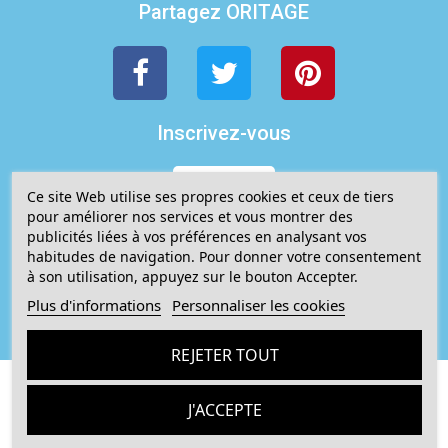
Partagez ORITAGE
Inscrivez-vous
ICI
Ce site Web utilise ses propres cookies et ceux de tiers
pour améliorer nos services et vous montrer des
publicités liées à vos préférences en analysant vos
Ajoutez à la liste des souhaits
habitudes de navigation. Pour donner votre consentement
à son utilisation, appuyez sur le bouton Accepter.
Plus d'informations
Personnaliser les cookies
REJETER TOUT
J'ACCEPTE
Description
Détails du produit
Livraison
Co